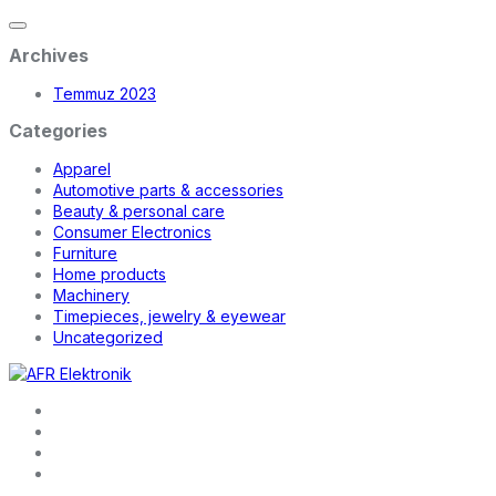
Archives
Temmuz 2023
Categories
Apparel
Automotive parts & accessories
Beauty & personal care
Consumer Electronics
Furniture
Home products
Machinery
Timepieces, jewelry & eyewear
Uncategorized