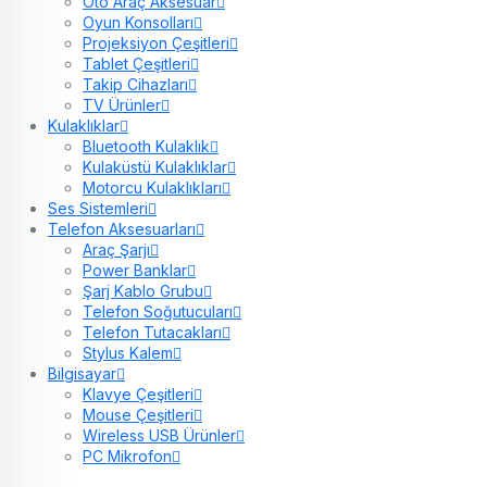
Oto Araç Aksesuar
Oyun Konsolları
Projeksiyon Çeşitleri
Tablet Çeşitleri
Takip Cihazları
TV Ürünler
Kulaklıklar
Bluetooth Kulaklık
Kulaküstü Kulaklıklar
Motorcu Kulaklıkları
Ses Sistemleri
Telefon Aksesuarları
Araç Şarjı
Power Banklar
Şarj Kablo Grubu
Telefon Soğutucuları
Telefon Tutacakları
Stylus Kalem
Bilgisayar
Klavye Çeşitleri
Mouse Çeşitleri
Wireless USB Ürünler
PC Mikrofon