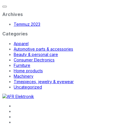
Archives
Temmuz 2023
Categories
Apparel
Automotive parts & accessories
Beauty & personal care
Consumer Electronics
Furniture
Home products
Machinery
Timepieces, jewelry & eyewear
Uncategorized