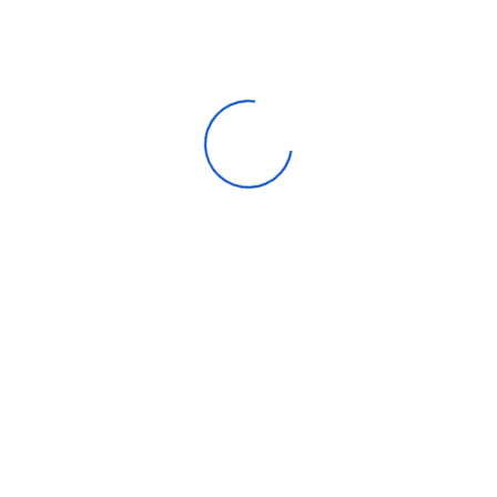
Name
*
Email
*
Review:
*
Henüz yorum yok.