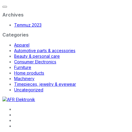
Archives
Temmuz 2023
Categories
Apparel
Automotive parts & accessories
Beauty & personal care
Consumer Electronics
Furniture
Home products
Machinery
Timepieces, jewelry & eyewear
Uncategorized