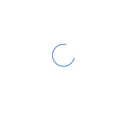
Ses Sistemleri
AFR-2+1
📞 WhatsApp ile Sipariş
Bluetooth Kulaklık
AFR- BLUETOOTH KULAKLIK 1